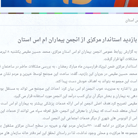
اس استان
بازدید استاندار مرکزی از انجمن بیماران ام اس استان
به گزارش روا
مشکلات آنها قرار گرفت.
استاندار مرکزی ضمن تبریک فرارسیدن ماه مبارک رمضان ، به بررسی مشکلات حاضر در ساختمان نا
محمد حسین مقیمی در جریان این بازدید، گفت: ساخت این مجتمع توسط خیرین و مردم نشان می د
است این مجموعه بتواند به اهداف خودش دست پیدا کند.
وی با اشاره به مدیریت خوب انجمن ام اس، بیان کرد: احداث این مجتمع می تواند به مستقل بود
دهی به بیماران و بخش دیگر آن برای کسب درآمد این انجمن مورد استفاده قرار می گیرد.
مقیمی تصریح کرد:هدف اصلی انجمن ام اس ارائه خدمات پزشکی بیشتر به بیماران ام اس است که در
استان منعقد شده است که بیماران با معرفی این انجمن، طبق تعرفه سپاه می توانند از خدمات این مر
اس از اتوبوس های شهری از دیگر خدمات اجتماعی این انجمن است.
استاندار مرکزی در ادامه گفت: ۴۳۰سازمان مردم نهاد و خیریه در سطح استان
مجموعه ها مرکزیت و محلی وجود نداشت، لذا در راستای تحقق این امر دفتر خانه سازمان های مردم