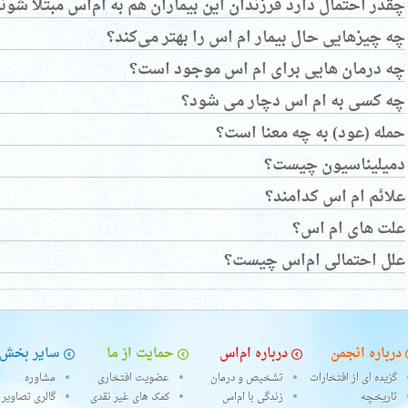
چقدر احتمال دارد فرزندان این بیماران هم به ام‌اس مبتلا شون
چه چیزهایی حال بیمار ام اس را بهتر می‌کند؟
چه درمان هایی برای ام اس موجود است؟
چه کسی به ام اس دچار می شود؟
حمله (عود) به چه معنا است؟
دمیلیناسیون چیست؟
علائم ام اس کدامند؟
علت های ام اس؟
علل احتمالی ام‌اس چیست؟
درباره انجمن
درباره ام‌اس
حمایت از ما
سایر بخش‌
گزیده ای از افتخارات
تشخیص و درمان
عضویت افتخاری
مشاوره
تاریخچه
زندگی با ام‌اس
کمک های غیر نقدی
گالری تصاویر