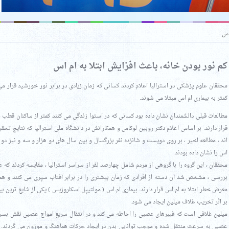
اس
کم نور بودن خانه، باعث افزایش ابتلا به ام اس
محققان علوم پزشکی در استرالیا اعلام کردند کسانی که زمان زیادی در برابر نور خورشید قرار می
کمتر به بیماری ام اس مبتلا می شوند.
مطالعات قبلی دانشمندان نشان داده بود کسانی که در استوا زندگی می کنند کمتر از ساکنان قطب ،
قرار دارند. بر اساس اعلام دکتر روبین لوکاس و همکارانش در دانشگاه ملی استرالیا که نتایج تحق
اند ، مطالعه اخیر ، بر روی دویست و شانزده نفر بزرگسال و بین سال های دو هزار و سه و نیز دو
اس را نشان داده بودند.
محققان ، این گروه را با گروهی از مردم شامل چهارصد نفر از سراسر استرالیا ، مقایسه کردند که ع
بررسی ، مشخص شد آن دسته از افرادی که زمان بیشتری را در برابر آفتاب سپری می کنند و همچ
معرض خطر ابتلا به ام اس قرار دارند. بیماری ام.اس ( مولتیپل اسکلروزیس ) یکی از شایع ترین
بر اثر تخریب غلاف میلین ایجاد می شود.
میلین غلافی است که فیبرهای عصبی را احاطه می کند و در انتقال سریع امواج عصبی نقش بسیار
عصبی به سرعت منتقل شده و موجب توانایی بدن در ایجاد حرکات هماهنگ و موزون می گردند. 