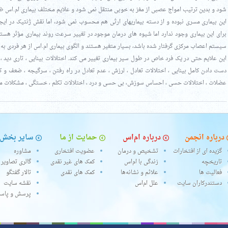
شود و بدین ترتیب امواج عصبی از مغز به خوبی منتقل نمی شود و علایم مختلف بیماری ام.اس ظ
این بیماری مسری نبوده و از دسته بیماریهای ارثی هم محسوب نمی شود، اما نقش ژنتیک در ای
برای این بیماری وجود ندارد اما شیوه های درمان موجود در تغییر سرعت روند بیماری مؤثر هستند
سیستم اعصاب مرکزی گرفتار شده باشد، بسیار متغیر هستند و الگوی بیماری ام.اس از هر فردی به
این علایم حتی در یک فرد خاص در طول سیر بیماری تغییر می کند. اختلالات بینایی ، تاری دید ،
دست دادن کامل بینایی ،‌ اختلالات تعادل ،‌ لرزش ، عدم تعادل در راه رفتن ، سرگیجه ، ضعف و 
عضلات ،‌ اختلالات حسی ، احساس سوزش، بی حسی و درد ، اختلالات تکلم ، خستگی ، مشکلات مث
درباره انجمن
درباره ام‌اس
حمایت از ما
سایر بخش‌
گزیده ای از افتخارات
تشخیص و درمان
عضویت افتخاری
مشاوره
تاریخچه
زندگی با ام‌اس
کمک های غیر نقدی
گالری تصاویر
فعالیت ها
علائم و نشانه‌ها
کمک های نقدی
تالار گفتگو
دستندرکاران سایت
علل ام‌اس
نقشه سایت
پرسش و پاس