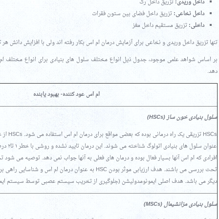
داخل وریدی:
تزریق داخل رگ
داخل نخاعی:
تزریق داخل فضای بین ستون فقرات
داخلی:
تزریق مستقیم داخل مغز
تنها تزریق داخل وریدی و نخاعی برای آزمایش درمان ام اس بکار رفته اند ولی با افزایش دانش هر کدا
بر اساس شواهد علمی موجود، جدول ذیل انواع مختلف سلول های بنیادی برای انواع مختلف ام 
دهد.
ام اس عود کننده- بهبود یابنده
سلول بنیادی خون ساز (
HSCs
)
HSCs تزریقی 
عنوان سلول ه
تحت بررسی می باشند. هدف ارزیابی موثر بودن HSC به عنوان درمان ا
دیگر می باشد. هدف اصلی ایمونومدولیشن (جلوگیری از تخریب سیستم عصبی توسط سیستم ایمن
سلول بنیادی مزانشیمال (
MSCs
)