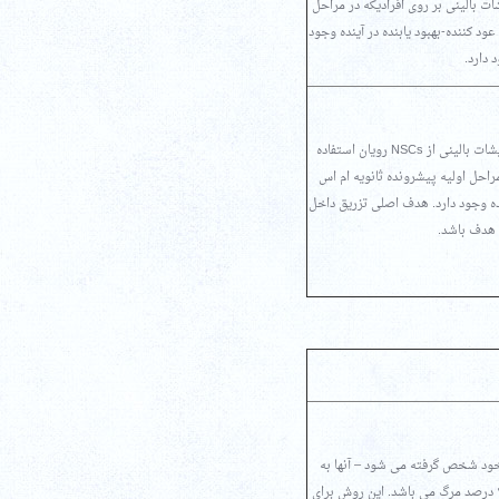
و در حال بررسی در آزمایشات بالینی می باشد(فازI). این آزمایشات بالینی بر روی افرادیکه در مراحل
عود کننده-بهبود یابنده در آینده وجود
NSCs داخل نخاعی تزریق می شود و تحت بررسی برای آزمایشات بالینی (فاز I) می باشد. در آزمایشات بالینی از NSCs رویان استفاده
راحل اولیه پیشرونده ثانویه ام اس
آینده وجود دارد. هدف اصلی تزریق داخل
یک راه درمانی بوده که بعضی مواقع برای درمان ام اس استفاده می شود. HSCs از خود شخص گرفته می شود – آنها به
عنوان سلول های بنیادی اتولوگ شناخته می شود. این درمان تایید نشده بوده و روشی با خطر ۱ تا۲ درصد مرگ می باشد. این روش برای