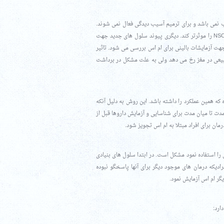
ول ترمیم میلین در مغز بوده ولی وقتی شخصی ام اس دارد عملکرد NSCs مناسب نمی باشد و برای ترمیم آسیب دیدگی فعال نمی شوند.
دو رویکرد در تصحیح عملکرد وجود دارد. در یکی از آنها از دارویی استفاده می شود که عملکرد NSCs را موثرتر کند. دیگری پیوند سلول های جدید جهت
ایی است که سلول های مغزی موجود نمی توانند ترمیم کنند. NSCs بزودی جهت آزمایشات بالینی برای ام اس بررسی می شود. تاثیر
ایمونومدولیشن بوده و تاثیر مستقیم بر بازسازی میلین دارد. NSCs بطور طبیعی در مغز رخ می دهد ولی به علت مشکل در برداشت
ای بدن را تولید می کند. طراحی iPSCs نیز بگونه ای بوده که همین عملکرد را داشته باشد. این روش به دلیل آنکه
ESCs و iPSCs بسیار در آزمایشگاه در کوتاه مدت تا میان مدت برای شناسایی و آزمایش داروها قبل از
رمان برای افراد مبتلا به ام اس تجویز شود.
 را استفاده نمود مشکل است. در ابتدا سلول های بنیادی
رادیکه درمان های موجود دیگر برای آنها پاسخگو نبوده
یگر ام اس آزمایش نمود.
ارد: