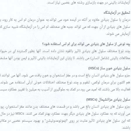
آزمایشات بالینی در جهت بازسازی رشته های عصبی نیاز است.
تحقیق در آزمایشگاه
درمان با سلول بنیادی علاوه بر آنکه در آینده خود می تواند به عنوان درمان ام اس به کار رود، ب
سلول های بنیادی از آن جهت که می تواند جنبه های مختلف ام اس را در آزمایشگاه شبیه سازی کند 
آزمایش می شوند.
چه نوعی از سلول های بنیادی می تواند برای ام اس استفاده شود؟
چند نوع مختلف سلول های بنیادی تاثیر بالقوه نشان داده است. آنها بطور گسترده ای در حیوان
مطالعات بالینی (شامل انسان) می باشند. تا پایان این آزمایشات بالینی تاثیر و ایمن بودن آنها م
سلول بنیادی خون ساز (HSCs)
جزو سلول های بنیادی انسان بالغ است و در مغز استخوان و خون یافت می شود. آنها می توانند تما
فعالیت بالا می باشند که امید می رود در کمک به جلوگیری از آسیب به میلین با تغییر عملکرد سیست
سلول بنیادی مزانشیمال (MSCs)
جزو سلول های بنیادی انسان بالغ می باشد و در قسمت های مختلف بدن مانند مغز استخوان، پو
می آورند که به عملکرد سلو
که این سلول های بنیادی تاثیر مثبت بر روی “ایمونومدولیشن” و بهبود سیستم عصبی در مکان
باشند.