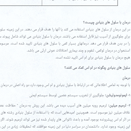
درمان با سلول های بنیادی چیست؟
در این درمان از سلول های بنیادی استفاده می کند یا آنها را هدف قرار می دهند. در این زمینه 
برای جلوگیری از آسیب نیز قابل استفاده می باشند. درمان با سلول بنیادی می تواند شامل پیوند س
را در بدن هدف قرار می دهد. درمانهای بسیار کمی با سلول های بنیادی تایید شده است. مرسوم 
استخوان در درمان لوکمی، لنفوم و چند بیماری اختلالات خونی ارثی می باشد.
هیچ درمان با سلول بنیادی برای ام اس تایید نشده است.
سلول های بنیادی چگونه در ام اس کمک می کنند؟
درمان
با توجه به تمامی اطلاعاتی که در ارتباط با سلول بنیادی و ام اس وجود دارد دو راه اصلی در درمان
۱- ایمونومدولیشن:
جلوگیری از تخریب سیستم عصبی توسط سیستم ایمنی
۲- ترمیم میلین:
ترمیم رویه میلین های آسیب دیده می باشد. این روش به درمان ” حفاظت عصب
غلاف میلین نیز موسوم است. همچینین امیدهایی است که با استفاده از سلول بنیادی رشته های
در اثر ام اس پیشرونده بوجود آمده و باعث ناتوانی های پایدار شده نیز می تواند ترمیم شوند. اگر
این زمینه وجود ندارد. دانشمندان در سراسر دنیا در این زمینه موافقند که تحقیقات زیادی در این 