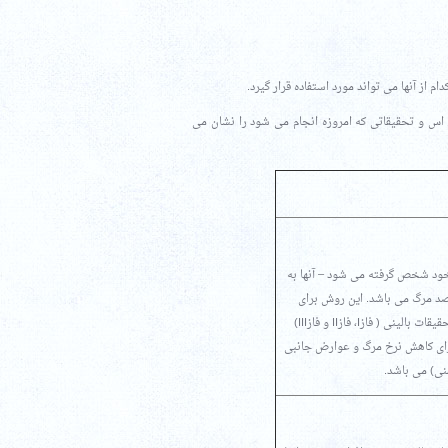
م از آنها می تواند مورد استفاده قرار گیرد.
اس و تحقیقاتی که امروزه انجام می شود را نشان می
یک راه درمانی بوده که بعضی مواقع برای درمان ام اس استفاده می شود. HSCs از خود شخص گرفته می شود – آنها به
ای بنیادی اتولوگ شناخته می شوند. این درمان تایید نشده و روشی با خطر ۱ تا۲ درصد مرگ می باشد. این روش برای
افرادی که ام اس آنها بسیار فعال بوده و درمان های فعلی به آنها جواب نمی دهد. توصیه می شود تحقیقات بالینی ( فازI، فازII و فازIII)
م اس و شناسایی راهی برای کاهش نرخ مرگ و عوارض جانبی
ی) می باشد.