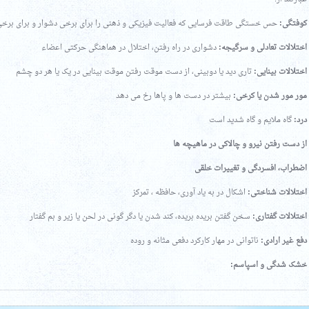
کوفتگی:
حس خستگی طاقت فرسایی که فعالیت فیزیکی و ذهنی را برای برخی دشوار و برای برخی
اختلالات
تعادلی
و
سرگیجه:
دشواری در راه رفتن، اختلال در هماهنگی حرکتی اعضاء
اختلالات
بینایی:
تاری دید یا دوبینی، از دست موقت رفتن موقت بینایی در یک یا هر دو چشم
مور
مور
شدن
یا
کرخی:
بیشتر در دست ها و پاها رخ می دهد
درد:
گاه ملایم و گاه شدید است
از
دست
رفتن
نیرو
و
چالاکی
در
ماهیچه
ها
اضطراب،
افسردگی
و
تغییرات
خلقی
اختلالات
شناختی:
اشکال در به یاد آوری، حافظه ، تمرکز
اختلالات
گفتاری:
سخن گفتن بریده بریده، کند شدن یا دگر گونی در لحن یا زیر و بم گفتار
دفع
غیر
ارادی:
ناتوانی در مهار کارکرد دفعی مثانه و روده
خشک
شدگی
و
اسپاسم: